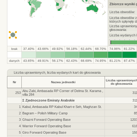
Zbiorcze wyniki
Liczba obwodów:
Liczba obwodów z
których spłynęły d
Liczba uprawnion
głosowania:
Liczba wydanych k
brak
37.40%
43.66%
49.92%
56.18%
62.44%
68.70%
74.96%
81.22%
danych
43.65%
49.91%
56.17%
62.43%
68.69%
74.95%
81.21%
87.47%
Liczba
uprawnionych, liczba wydanych kart do głosowania
Liczba uprawnionyc
Nr
Nazwa jednostki
do głosowania
Abu Zabi, Ambasada RP Corner of Delma St. Karama ,
253
31
villa 284
Σ Zjednoczone Emiraty Arabskie
31
1
Kabul, Ambasada RP Kabul Khart-e Seh, Maghzan St.
3
2
Bagram – Polish Military Camp
8
3
Ghazni Forward Operating Base
120
4
Warrior Forward Operating Base
61
5
Giro Forward Operating Base
15