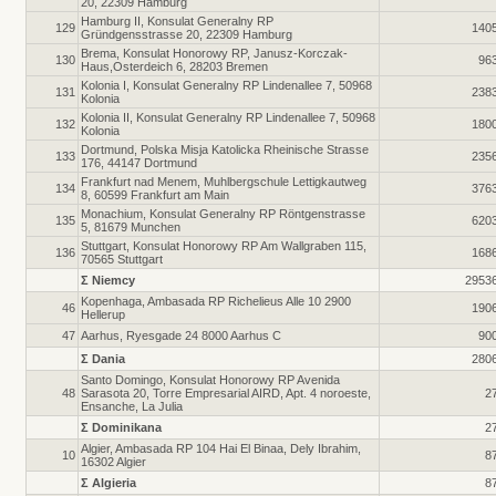
20, 22309 Hamburg
Hamburg II, Konsulat Generalny RP
129
140
Gründgensstrasse 20, 22309 Hamburg
Brema, Konsulat Honorowy RP, Janusz-Korczak-
130
96
Haus,Osterdeich 6, 28203 Bremen
Kolonia I, Konsulat Generalny RP Lindenallee 7, 50968
131
238
Kolonia
Kolonia II, Konsulat Generalny RP Lindenallee 7, 50968
132
180
Kolonia
Dortmund, Polska Misja Katolicka Rheinische Strasse
133
235
176, 44147 Dortmund
Frankfurt nad Menem, Muhlbergschule Lettigkautweg
134
376
8, 60599 Frankfurt am Main
Monachium, Konsulat Generalny RP Röntgenstrasse
135
620
5, 81679 Munchen
Stuttgart, Konsulat Honorowy RP Am Wallgraben 115,
136
168
70565 Stuttgart
Σ Niemcy
2953
Kopenhaga, Ambasada RP Richelieus Alle 10 2900
46
190
Hellerup
47
Aarhus, Ryesgade 24 8000 Aarhus C
90
Σ Dania
280
Santo Domingo, Konsulat Honorowy RP Avenida
48
Sarasota 20, Torre Empresarial AIRD, Apt. 4 noroeste,
2
Ensanche, La Julia
Σ Dominikana
2
Algier, Ambasada RP 104 Hai El Binaa, Dely Ibrahim,
10
8
16302 Algier
Σ Algieria
8