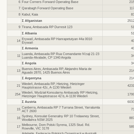
6
Four Corners Forward Operating Base
21
7
Qarabagh Forward Operating Base
11
8
Kabul, Kaia
8
Σ Afganistan
251
9
Tirana, Ambasada RP Durresit 123
5
Σ Albania
5
Erywań, Ambasada RP Hanrapetutyan 44a 0010
14
4
Erywań
Σ Armenia
4
Luanda, Ambasada RP Rua Comandante N’zaji 21-23
11
3
Luanda-Alvalade, CP 1340 Angola
Σ Angola
3
Buenos Aires, Ambasada RP, Alejandro Maria de
13
21
Aguado 2870, 1425 Buenos Aires
Σ Argentyna
21
Wiedeń, Ambasada RP, Hietzing, Hietzinger
21
423
Hauptstrasse 42c, A-1130 Wiedeń
Wiedeń, Wydział Konsularny Ambasady RP Hietzing,
254
179
Hietzinger Hauptstrasse 42 b, A-1130 Wiedeń
Σ Austria
603
Canberra, Ambasada RP 7 Turrana Street, Yarralumla
15
7
ACT 2600
Sydney, Konsulat Generalny RP 10 Trelawney Street,
16
88
Woollahra NSW 2025
Melbourne, Dom Polski Syrena, 1325 Stud. Rd.
17
58
Rowville, VIC 3178
Adelaide, Federacja Polskich Organizacji w Australii