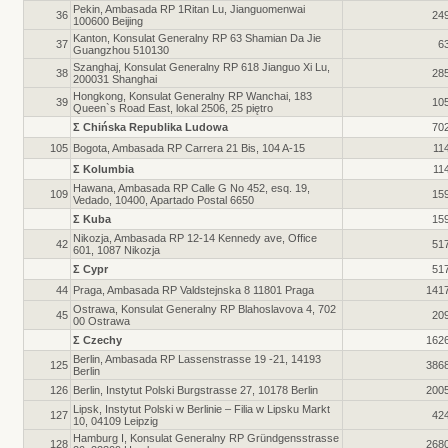
Pekin, Ambasada RP 1Ritan Lu, Jianguomenwai
36
24
100600 Beijing
Kanton, Konsulat Generalny RP 63 Shamian Da Jie
37
6
Guangzhou 510130
Szanghaj, Konsulat Generalny RP 618 Jianguo Xi Lu,
38
28
200031 Shanghai
Hongkong, Konsulat Generalny RP Wanchai, 183
39
10
Queen`s Road East, lokal 2506, 25 piętro
Σ Chińska Republika Ludowa
70
105
Bogota, Ambasada RP Carrera 21 Bis, 104 A-15
11
Σ Kolumbia
11
Hawana, Ambasada RP Calle G No 452, esq. 19,
109
15
Vedado, 10400, Apartado Postal 6650
Σ Kuba
15
Nikozja, Ambasada RP 12-14 Kennedy ave, Office
42
51
601, 1087 Nikozja
Σ Cypr
51
44
Praga, Ambasada RP Valdstejnska 8 11801 Praga
141
Ostrawa, Konsulat Generalny RP Blahoslavova 4, 702
45
20
00 Ostrawa
Σ Czechy
162
Berlin, Ambasada RP Lassenstrasse 19 -21, 14193
125
386
Berlin
126
Berlin, Instytut Polski Burgstrasse 27, 10178 Berlin
200
Lipsk, Instytut Polski w Berlinie – Filia w Lipsku Markt
127
42
10, 04109 Leipzig
Hamburg I, Konsulat Generalny RP Gründgensstrasse
128
268