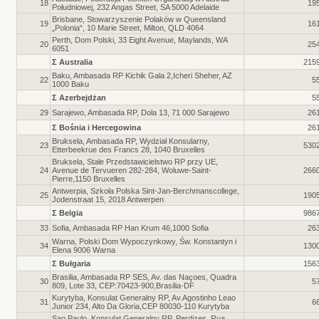
18
19
Południowej, 232 Angas Street, SA 5000 Adelaide
Brisbane, Stowarzyszenie Polaków w Queensland
19
16
„Polonia“, 10 Marie Street, Milton, QLD 4064
Perth, Dom Polski, 33 Eight Avenue, Maylands, WA
20
25
6051
Σ Australia
215
Baku, Ambasada RP Kichik Gala 2,Icheri Sheher, AZ
22
5
1000 Baku
Σ Azerbejdżan
5
29
Sarajewo, Ambasada RP, Dola 13, 71 000 Sarajewo
26
Σ Bośnia i Hercegowina
26
Bruksela, Ambasada RP, Wydział Konsularny,
23
530
Etterbeekrue des Francs 28, 1040 Bruxelles
Bruksela, Stałe Przedstawicielstwo RP przy UE,
24
Avenue de Tervueren 282-284, Woluwe-Saint-
266
Pierre,1150 Bruxelles
Antwerpia, Szkoła Polska Sint-Jan-Berchmanscollege,
25
190
Jodenstraat 15, 2018 Antwerpen
Σ Belgia
986
33
Sofia, Ambasada RP Han Krum 46,1000 Sofia
26
Warna, Polski Dom Wypoczynkowy, Św. Konstantyn i
34
130
Elena 9006 Warna
Σ Bułgaria
156
Brasilia, Ambasada RP SES, Av. das Naçoes, Quadra
30
5
809, Lote 33, CEP:70423-900,Brasilia-DF
Kurytyba, Konsulat Generalny RP, Av.Agostinho Leao
31
6
Junior 234, Alto Da Gloria,CEP 80030-110 Kurytyba
Sao Paulo, Konsulat Generalny RP, Perdizes, Rua