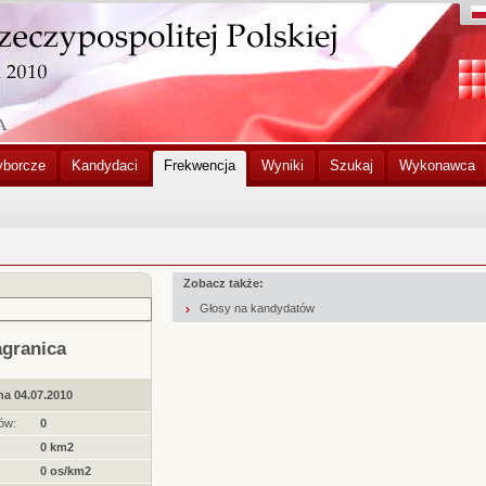
yborcze
Kandydaci
Frekwencja
Wyniki
Szukaj
Wykonawca
Zobacz także:
Głosy na kandydatów
agranica
na 04.07.2010
ów:
0
0 km2
0 os/km2