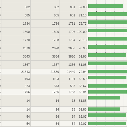
5
802
802
801
57.08
3
685
685
681
71.13
3
1734
1734
1731
72.77
0
1800
1800
1796
100.00
6
1770
1768
1764
75.13
3
2670
2670
2656
70.95
3
3843
3834
3820
61.95
6
1367
1367
1366
81.08
6
21543
21530
21449
72.94
6
1193
1193
1191
62.59
0
573
573
567
63.67
6
1766
1766
1758
62.94
7
14
14
13
51.85
7
14
14
13
51.85
7
54
54
54
62.07
7
54
54
54
62.07