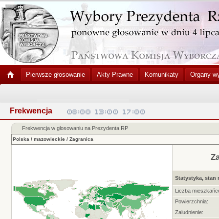
Pierwsze głosowanie
Akty Prawne
Komunikaty
Organy w
Frekwencja
Frekwencja w głosowaniu na Prezydenta RP
Polska
/
mazowieckie
/
Zagranica
Z
Statystyka, stan 
Liczba mieszkańc
Powierzchnia:
Zaludnienie: