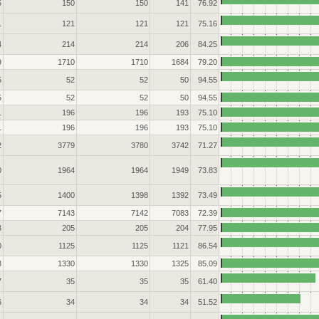
5
150
150
141
76.92
1
121
121
121
75.16
4
214
214
206
84.25
9
1710
1710
1684
79.20
5
52
52
50
94.55
5
52
52
50
94.55
1
196
196
193
75.10
1
196
196
193
75.10
2
3779
3780
3742
71.27
0
1964
1964
1949
73.83
5
1400
1398
1392
73.49
7
7143
7142
7083
72.39
3
205
205
204
77.95
0
1125
1125
1121
86.54
3
1330
1330
1325
85.09
7
35
35
35
61.40
6
34
34
34
51.52