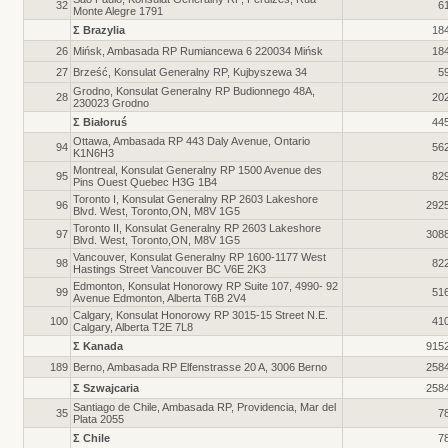
32
6
Monte Alegre 1791
Σ Brazylia
18
26
Mińsk, Ambasada RP Rumiancewa 6 220034 Mińsk
18
27
Brześć, Konsulat Generalny RP, Kujbyszewa 34
5
Grodno, Konsulat Generalny RP Budionnego 48A,
28
20
230023 Grodno
Σ Białoruś
44
Ottawa, Ambasada RP 443 Daly Avenue, Ontario
94
56
K1N6H3
Montreal, Konsulat Generalny RP 1500 Avenue des
95
82
Pins Ouest Quebec H3G 1B4
Toronto I, Konsulat Generalny RP 2603 Lakeshore
96
292
Blvd. West, Toronto,ON, M8V 1G5
Toronto II, Konsulat Generalny RP 2603 Lakeshore
97
308
Blvd. West, Toronto,ON, M8V 1G5
Vancouver, Konsulat Generalny RP 1600-1177 West
98
82
Hastings Street Vancouver BC V6E 2K3
Edmonton, Konsulat Honorowy RP Suite 107, 4990- 92
99
51
Avenue Edmonton, Alberta T6B 2V4
Calgary, Konsulat Honorowy RP 3015-15 Street N.E.
100
41
Calgary, Alberta T2E 7L8
Σ Kanada
915
189
Berno, Ambasada RP Elfenstrasse 20 A, 3006 Berno
258
Σ Szwajcaria
258
Santiago de Chile, Ambasada RP, Providencia, Mar del
35
7
Plata 2055
Σ Chile
7