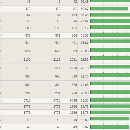
1
43
43
42
70.49
4
112
112
111
60.87
4
157
157
154
85.33
9
46
46
45
77.97
2
168
168
165
83.17
5
371
371
364
83.37
2
414
414
401
73.67
9
622
622
609
75.03
5
2130
2129
2081
72.82
8
2276
2274
2250
73.70
2
598
598
593
72.75
6
382
382
378
74.03
0
291
291
286
70.98
2
6713
6710
6598
73.35
4
1776
1776
1766
68.73
4
1776
1776
1766
68.73
8
49
49
49
62.82
8
49
49
49
62.82