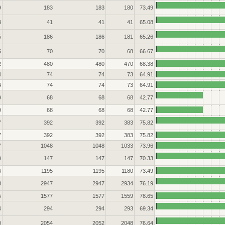
9
183
183
180
73.49
3
41
41
41
65.08
5
186
186
181
65.26
5
70
70
68
66.67
2
480
480
470
68.38
4
74
74
73
64.91
4
74
74
73
64.91
9
68
68
68
42.77
9
68
68
68
42.77
7
392
392
383
75.82
7
392
392
383
75.82
7
1048
1048
1033
73.96
9
147
147
147
70.33
6
1195
1195
1180
73.49
8
2947
2947
2934
76.19
5
1577
1577
1559
78.65
4
294
294
293
69.34
0
2054
2052
2048
76.64