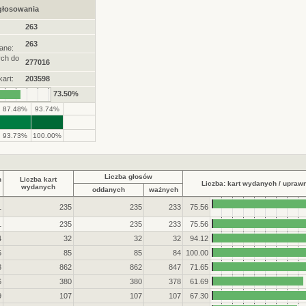
 głosowania
263
263
ane:
ych do
277016
art:
203598
73.50%
87.48%
93.74%
93.73%
100.00%
Liczba głosów
h
Liczba kart
Liczba: kart wydanych / upraw
wydanych
oddanych
ważnych
1
235
235
233
75.56
1
235
235
233
75.56
4
32
32
32
94.12
5
85
85
84
100.00
3
862
862
847
71.65
6
380
380
378
61.69
9
107
107
107
67.30