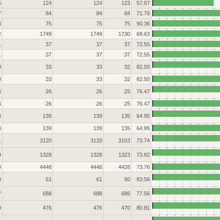
5
124
124
123
57.67
7
84
84
84
71.79
3
75
75
75
90.36
2
1749
1749
1730
69.63
1
37
37
37
72.55
1
37
37
37
72.55
0
33
33
32
82.50
0
33
33
32
82.50
4
26
26
25
76.47
4
26
26
25
76.47
4
139
139
135
64.95
4
139
139
135
64.95
1
3120
3120
3103
73.74
9
1328
1328
1323
73.82
0
4448
4448
4426
73.76
3
61
61
60
83.56
7
688
688
686
77.56
9
476
476
470
80.81