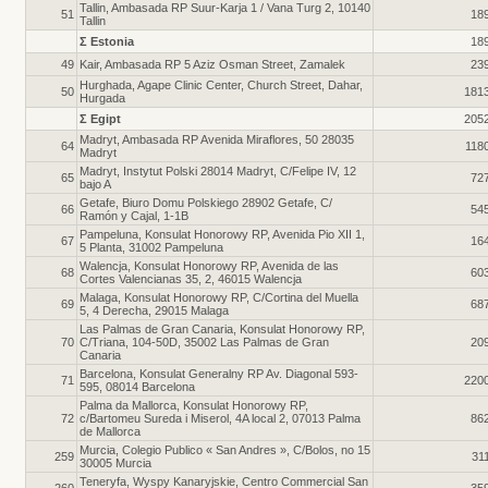
Tallin, Ambasada RP Suur-Karja 1 / Vana Turg 2, 10140
51
18
Tallin
Σ Estonia
18
49
Kair, Ambasada RP 5 Aziz Osman Street, Zamalek
23
Hurghada, Agape Clinic Center, Church Street, Dahar,
50
181
Hurgada
Σ Egipt
205
Madryt, Ambasada RP Avenida Miraflores, 50 28035
64
118
Madryt
Madryt, Instytut Polski 28014 Madryt, C/Felipe IV, 12
65
72
bajo A
Getafe, Biuro Domu Polskiego 28902 Getafe, C/
66
54
Ramón y Cajal, 1-1B
Pampeluna, Konsulat Honorowy RP, Avenida Pio XII 1,
67
16
5 Planta, 31002 Pampeluna
Walencja, Konsulat Honorowy RP, Avenida de las
68
60
Cortes Valencianas 35, 2, 46015 Walencja
Malaga, Konsulat Honorowy RP, C/Cortina del Muella
69
68
5, 4 Derecha, 29015 Malaga
Las Palmas de Gran Canaria, Konsulat Honorowy RP,
70
C/Triana, 104-50D, 35002 Las Palmas de Gran
20
Canaria
Barcelona, Konsulat Generalny RP Av. Diagonal 593-
71
220
595, 08014 Barcelona
Palma da Mallorca, Konsulat Honorowy RP,
72
c/Bartomeu Sureda i Miserol, 4A local 2, 07013 Palma
86
de Mallorca
Murcia, Colegio Publico « San Andres », C/Bolos, no 15
259
31
30005 Murcia
Teneryfa, Wyspy Kanaryjskie, Centro Commercial San