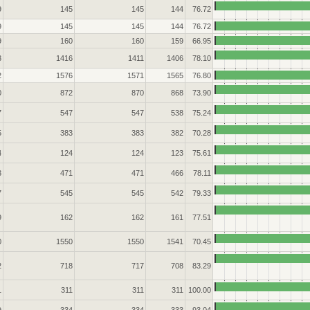
9
145
145
144
76.72
9
145
145
144
76.72
9
160
160
159
66.95
3
1416
1411
1406
78.10
2
1576
1571
1565
76.80
0
872
870
868
73.90
7
547
547
538
75.24
5
383
383
382
70.28
4
124
124
123
75.61
3
471
471
466
78.11
7
545
545
542
79.33
9
162
162
161
77.51
0
1550
1550
1541
70.45
2
718
717
708
83.29
1
311
311
311
100.00