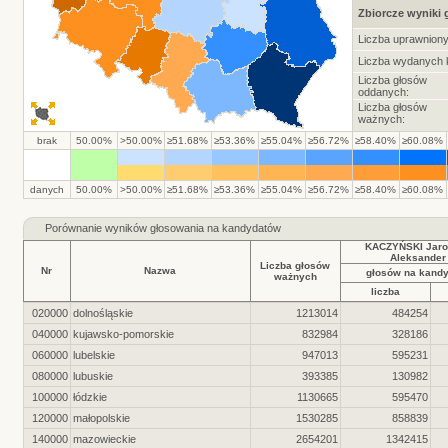
Zbiorcze wyniki
Liczba uprawnion
Liczba wydanych k
Liczba głosów
oddanych:
Liczba głosów
ważnych:
brak
50.00%
>50.00%
≥51.68%
≥53.36%
≥55.04%
≥56.72%
≥58.40%
≥60.08%
danych
50.00%
>50.00%
≥51.68%
≥53.36%
≥55.04%
≥56.72%
≥58.40%
≥60.08%
Porównanie wyników głosowania na kandydatów
KACZYŃSKI Jaro
Aleksander
Liczba głosów
Nr
Nazwa
głosów na kand
ważnych
liczba
020000
dolnośląskie
1213014
484254
040000
kujawsko-pomorskie
832984
328186
060000
lubelskie
947013
595231
080000
lubuskie
393385
130982
100000
łódzkie
1130665
595470
120000
małopolskie
1530285
858839
140000
mazowieckie
2654201
1342415