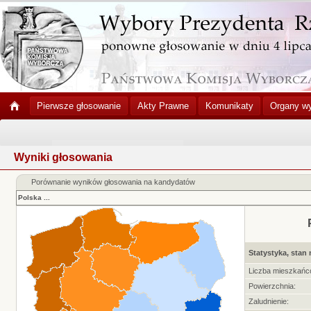
Pierwsze głosowanie
Akty Prawne
Komunikaty
Organy w
Wyniki głosowania
Porównanie wyników głosowania na kandydatów
Polska
...
Statystyka, stan 
Liczba mieszkańc
Powierzchnia:
Zaludnienie: