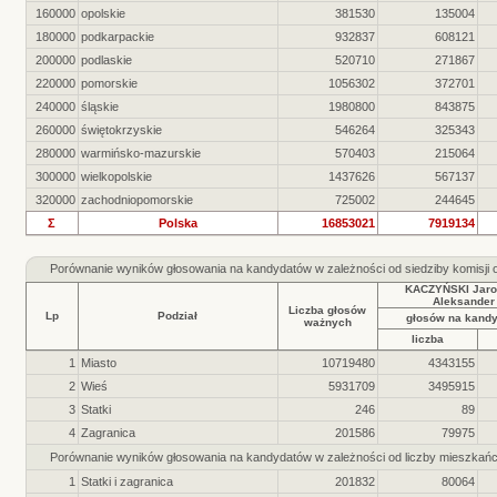
160000
opolskie
381530
135004
180000
podkarpackie
932837
608121
200000
podlaskie
520710
271867
220000
pomorskie
1056302
372701
240000
śląskie
1980800
843875
260000
świętokrzyskie
546264
325343
280000
warmińsko-mazurskie
570403
215064
300000
wielkopolskie
1437626
567137
320000
zachodniopomorskie
725002
244645
Σ
Polska
16853021
7919134
Porównanie wyników głosowania na kandydatów w zależności od siedziby komisji
KACZYŃSKI Jaro
Aleksander
Liczba głosów
Lp
Podział
głosów na kand
ważnych
liczba
1
Miasto
10719480
4343155
2
Wieś
5931709
3495915
3
Statki
246
89
4
Zagranica
201586
79975
Porównanie wyników głosowania na kandydatów w zależności od liczby mieszkań
1
Statki i zagranica
201832
80064