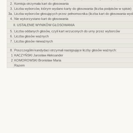
2.
Komisja otrzymała kart do głosowania
3.
Liczba wyborców, którym wydano karty do głosowania (liczba podpisów w spisie)
3a.
Liczba wyborców głosujących przez pełnomocnika (liczba kart do głosowania wy
4.
Nie wykorzystano kart do głosowania
II. USTALENIE WYNIKÓW GŁOSOWANIA
5.
Liczba oddanych głosów, czyli kart wrzuconych do urny przez wyborców
6.
Liczba głosów ważnych
7.
Liczba głosów nieważnych
8.
Poszczególni kandydaci otrzymali następujące liczby głosów ważnych:
1
KACZYŃSKI Jarosław Aleksander
2
KOMOROWSKI Bronisław Maria
Razem