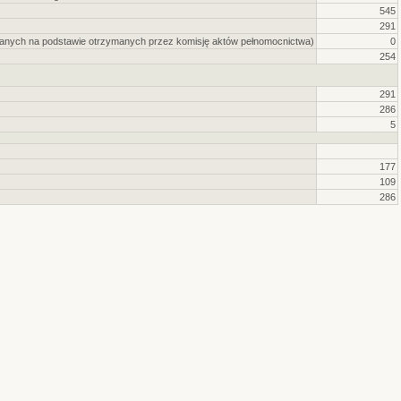
545
291
danych na podstawie otrzymanych przez komisję aktów pełnomocnictwa)
0
254
291
286
5
177
109
286