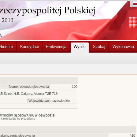
yborcze
Kandydaci
Frekwencja
Wyniki
Szukaj
Wykonawca
Numer obwodu głosowania
100
 Street N.E. Calgary, Alberta T2E 7L8
Województwo
mazowieckie
WYNIKÓW GŁOSOWANIA W OBWODZIE
 kandydatów na prezydenta
zakończenia głosowania
410