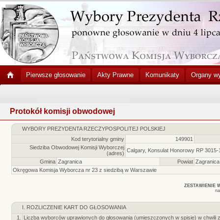
Pierwsze głosowanie
Akty Prawne
Komunikaty
Organy w
Protokół komisji obwodowej
WYBORY PREZYDENTA RZECZYPOSPOLITEJ POLSKIEJ
Kod terytorialny gminy
149901
Siedziba Obwodowej Komisji Wyborczej
Calgary, Konsulat Honorowy RP 3015-15
(adres)
Gmina
Zagranica
Powiat
Zagranica
Okręgowa Komisja Wyborcza nr 23 z siedzibą w Warszawie
ZESTAWIENIE 
na
I. ROZLICZENIE KART DO GŁOSOWANIA
1.
Liczba wyborców uprawionych do głosowania (umieszczonych w spisie) w chwili 