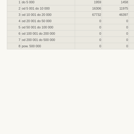
1
do 5 000
1959
1458
2
od 5 001 do 10 000
16306
11975
3
od 10 001 do 20 000
67732
46397
4
od 20 001 do 50 000
0
0
5
od 50 001 do 100 000
0
0
6
od 100 001 do 200 000
0
0
7
od 200 001 do 500 000
0
0
8
pow. 500 000
0
0