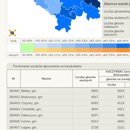
Zbiorcze wyniki
Liczba uprawnion
Liczba wydanych k
Liczba głosów
oddanych:
Liczba głosów
ważnych:
brak
50.00%
>50.00%
≥53.11%
≥56.22%
≥59.33%
≥62.44%
≥65.55%
≥68.66%
danych
50.00%
>50.00%
≥53.11%
≥56.22%
≥59.33%
≥62.44%
≥65.55%
≥68.66%
Porównanie wyników głosowania na kandydatów
KACZYŃSKI Jaro
Aleksander
Liczba głosów
Nr
Nazwa
głosów na kand
ważnych
liczba
260401
Bieliny, gm.
3855
3053
260402
Bodzentyn, gm.
4647
3317
260403
Chęciny, gm.
6493
4124
260404
Chmielnik, gm.
4834
3421
260405
Daleszyce, gm.
6297
4448
260406
Górno, gm.
6013
4665
260407
Łagów, gm.
2728
2151