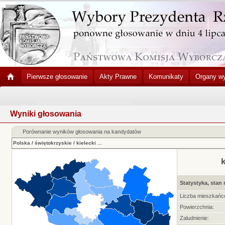
Pierwsze głosowanie
Akty Prawne
Komunikaty
Organy w
Wyniki głosowania
Porównanie wyników głosowania na kandydatów
Polska
/
świętokrzyskie
/
kielecki
...
k
Statystyka, stan 
Liczba mieszkańc
Powierzchnia:
Zaludnienie: