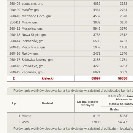
260408
Łopuszno, gm.
4032
3183
260409
Masłów, gm.
4467
2754
260410
Miedziana Góra, gm.
4537
2678
260411
Mniów, gm.
3889
3150
260412
Morawica, gm.
5945
3670
260413
Nowa Słupia, gm.
3758
2612
260414
Piekoszów, gm.
6589
4733
260415
Pierzchnica, gm.
1959
1458
260416
Raków, gm.
2471
1740
260417
Sitkówka-Nowiny, gm.
3186
1751
260418
Strawczyn, gm.
4276
3263
260419
Zagnańsk, gm.
6021
3659
Σ
kielecki
85997
59830
Porównanie wyników głosowania na kandydatów w zależności od siedziby komisji
KACZYŃSKI Jaro
Aleksander
Liczba głosów
Lp
Podział
głosów na kand
ważnych
liczba
1
Miasto
8194
5283
2
Wieś
77803
54547
Porównanie wyników głosowania na kandydatów w zależności od liczby mieszkań