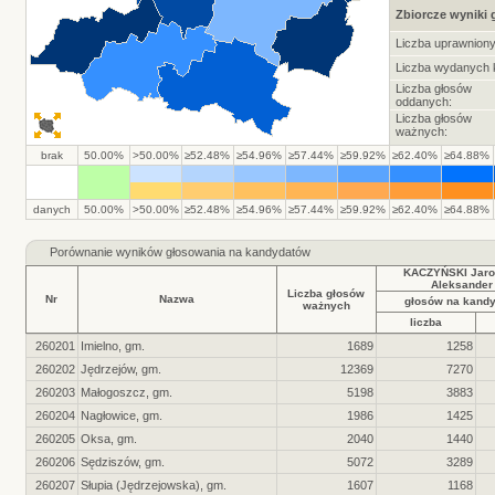
Zbiorcze wyniki
Liczba uprawnion
Liczba wydanych k
Liczba głosów
oddanych:
Liczba głosów
ważnych:
brak
50.00%
>50.00%
≥52.48%
≥54.96%
≥57.44%
≥59.92%
≥62.40%
≥64.88%
danych
50.00%
>50.00%
≥52.48%
≥54.96%
≥57.44%
≥59.92%
≥62.40%
≥64.88%
Porównanie wyników głosowania na kandydatów
KACZYŃSKI Jaro
Aleksander
Liczba głosów
Nr
Nazwa
głosów na kand
ważnych
liczba
260201
Imielno, gm.
1689
1258
260202
Jędrzejów, gm.
12369
7270
260203
Małogoszcz, gm.
5198
3883
260204
Nagłowice, gm.
1986
1425
260205
Oksa, gm.
2040
1440
260206
Sędziszów, gm.
5072
3289
260207
Słupia (Jędrzejowska), gm.
1607
1168