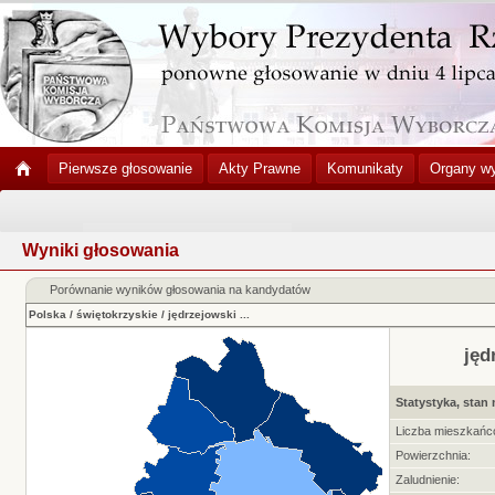
Pierwsze głosowanie
Akty Prawne
Komunikaty
Organy w
Wyniki głosowania
Porównanie wyników głosowania na kandydatów
Polska
/
świętokrzyskie
/
jędrzejowski
...
jęd
Statystyka, stan 
Liczba mieszkańc
Powierzchnia:
Zaludnienie: