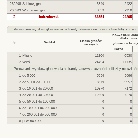
260208
Sobków, gm.
3340
2422
260209
Wodzisław, gm.
3053
2110
Σ
jędrzejowski
36354
24265
Porównanie wyników głosowania na kandydatów w zależności od siedziby komisji
KACZYŃSKI Jaro
Aleksander
Liczba głosów
Lp
Podział
głosów na kand
ważnych
liczba
1
Miasto
11900
6530
2
Wieś
24454
17735
Porównanie wyników głosowania na kandydatów w zależności od liczby mieszkań
1
do 5 000
5336
3866
2
od 5 001 do 10 000
8379
5957
3
od 10 001 do 20 000
10270
7172
4
od 20 001 do 50 000
12369
7270
5
od 50 001 do 100 000
0
0
6
od 100 001 do 200 000
0
0
7
od 200 001 do 500 000
0
0
8
pow. 500 000
0
0