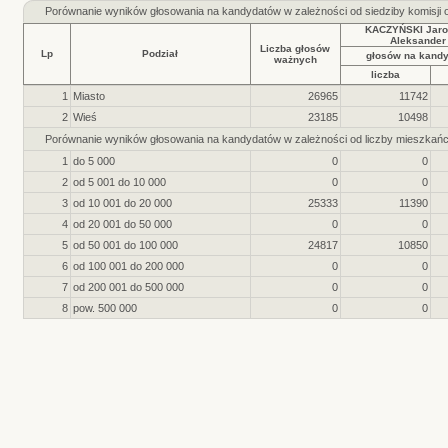
Porównanie wyników głosowania na kandydatów w zależności od siedziby komisji
KACZYŃSKI Jaro
Aleksander
Liczba głosów
Lp
Podział
głosów na kand
ważnych
liczba
1
Miasto
26965
11742
2
Wieś
23185
10498
Porównanie wyników głosowania na kandydatów w zależności od liczby mieszkań
1
do 5 000
0
0
2
od 5 001 do 10 000
0
0
3
od 10 001 do 20 000
25333
11390
4
od 20 001 do 50 000
0
0
5
od 50 001 do 100 000
24817
10850
6
od 100 001 do 200 000
0
0
7
od 200 001 do 500 000
0
0
8
pow. 500 000
0
0