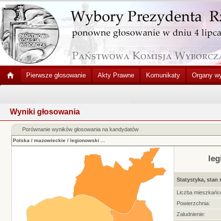
Pierwsze głosowanie
Akty Prawne
Komunikaty
Organy w
Wyniki głosowania
Porównanie wyników głosowania na kandydatów
Polska
/
mazowieckie
/
legionowski
...
le
Statystyka, stan 
Liczba mieszkańc
Powierzchnia:
Zaludnienie: