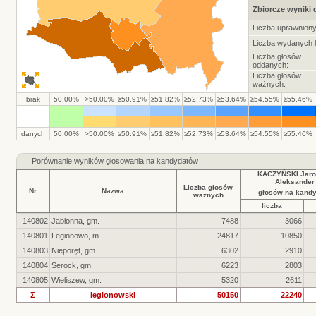
Zbiorcze wyniki
Liczba uprawnion
Liczba wydanych k
Liczba głosów
oddanych:
Liczba głosów
ważnych:
brak
50.00%
>50.00%
≥50.91%
≥51.82%
≥52.73%
≥53.64%
≥54.55%
≥55.46%
danych
50.00%
>50.00%
≥50.91%
≥51.82%
≥52.73%
≥53.64%
≥54.55%
≥55.46%
Porównanie wyników głosowania na kandydatów
KACZYŃSKI Jaro
Aleksander
Liczba głosów
Nr
Nazwa
głosów na kand
ważnych
liczba
140802
Jabłonna, gm.
7488
3066
140801
Legionowo, m.
24817
10850
140803
Nieporęt, gm.
6302
2910
140804
Serock, gm.
6223
2803
140805
Wieliszew, gm.
5320
2611
Σ
legionowski
50150
22240