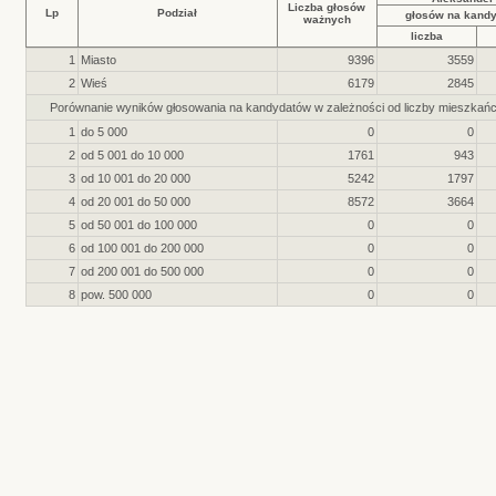
Liczba głosów
Lp
Podział
głosów na kand
ważnych
liczba
1
Miasto
9396
3559
2
Wieś
6179
2845
Porównanie wyników głosowania na kandydatów w zależności od liczby mieszkań
1
do 5 000
0
0
2
od 5 001 do 10 000
1761
943
3
od 10 001 do 20 000
5242
1797
4
od 20 001 do 50 000
8572
3664
5
od 50 001 do 100 000
0
0
6
od 100 001 do 200 000
0
0
7
od 200 001 do 500 000
0
0
8
pow. 500 000
0
0