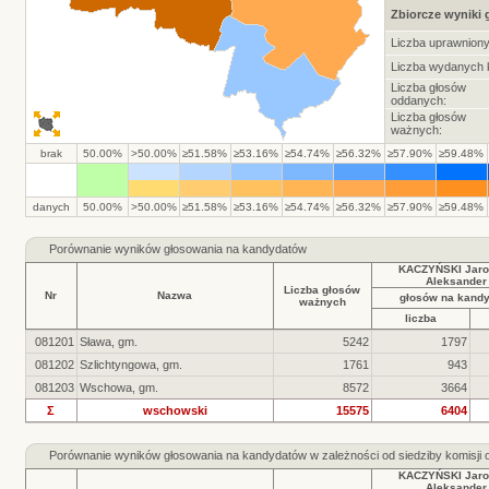
Zbiorcze wyniki
Liczba uprawnion
Liczba wydanych k
Liczba głosów
oddanych:
Liczba głosów
ważnych:
brak
50.00%
>50.00%
≥51.58%
≥53.16%
≥54.74%
≥56.32%
≥57.90%
≥59.48%
danych
50.00%
>50.00%
≥51.58%
≥53.16%
≥54.74%
≥56.32%
≥57.90%
≥59.48%
Porównanie wyników głosowania na kandydatów
KACZYŃSKI Jaro
Aleksander
Liczba głosów
Nr
Nazwa
głosów na kand
ważnych
liczba
081201
Sława, gm.
5242
1797
081202
Szlichtyngowa, gm.
1761
943
081203
Wschowa, gm.
8572
3664
Σ
wschowski
15575
6404
Porównanie wyników głosowania na kandydatów w zależności od siedziby komisji
KACZYŃSKI Jaro
Aleksander