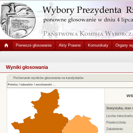
Pierwsze głosowanie
Akty Prawne
Komunikaty
Organy w
Wyniki głosowania
Porównanie wyników głosowania na kandydatów
Polska
/
lubuskie
/
wschowski
...
ws
Statystyka, stan 
Liczba mieszkańc
Powierzchnia:
Zaludnienie: