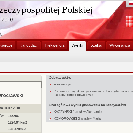
yborcze
Kandydaci
Frekwencja
Wyniki
Szukaj
Wykonawca
Zobacz także:
Frekwencja
Porównanie wyników głosowania na kandydatów w zal
wrocławski
siedziby komisji obwodowej
Szczegółowe wyniki głosowania na kandydatów:
na 04.07.2010
KACZYŃSKI Jarosław Aleksander
ów:
163858
KOMOROWSKI Bronisław Maria
1224.94 km2
133 os/km2