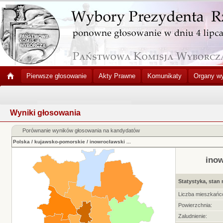
Pierwsze głosowanie
Akty Prawne
Komunikaty
Organy w
Wyniki głosowania
Porównanie wyników głosowania na kandydatów
Polska
/
kujawsko-pomorskie
/
inowrocławski
...
ino
Statystyka, stan 
Liczba mieszkańc
Powierzchnia:
Zaludnienie: