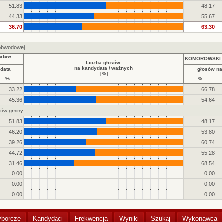
51.83
48.17
44.33
55.67
36.70
63.30
 obwodowej
sław
KOMOROWSKI B
Liczba głosów:
na kandydata / ważnych
ydata
głosów na
[%]
%
%
33.22
66.78
45.36
54.64
ców gminy
51.83
48.17
46.20
53.80
39.26
60.74
44.72
55.28
31.46
68.54
0.00
0.00
0.00
0.00
0.00
0.00
yborcze
Kandydaci
Frekwencja
Wyniki
Szukaj
Wykonawca