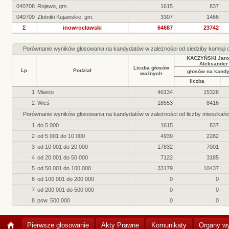
040708
Rojewo, gm.
1615
837
040709
Złotniki Kujawskie, gm.
3307
1466
Σ
inowrocławski
64687
23742
Porównanie wyników głosowania na kandydatów w zależności od siedziby komisji
KACZYŃSKI Jaro
Aleksander
Liczba głosów
Lp
Podział
głosów na kand
ważnych
liczba
1
Miasto
46134
15326
2
Wieś
18553
8416
Porównanie wyników głosowania na kandydatów w zależności od liczby mieszkań
1
do 5 000
1615
837
2
od 5 001 do 10 000
4939
2282
3
od 10 001 do 20 000
17832
7001
4
od 20 001 do 50 000
7122
3185
5
od 50 001 do 100 000
33179
10437
6
od 100 001 do 200 000
0
0
7
od 200 001 do 500 000
0
0
8
pow. 500 000
0
0
Pierwsze głosowanie
Akty Prawne
Komunikaty
Organy w