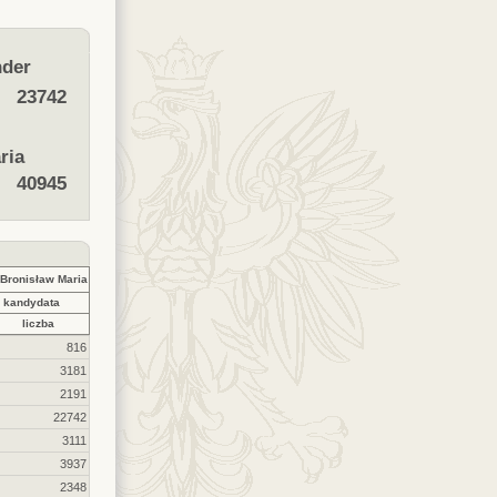
der
23742
ria
40945
ronisław Maria
 kandydata
liczba
816
3181
2191
22742
3111
3937
2348