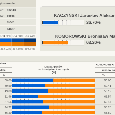
 głosowania
ych:
132504
KACZYŃSKI Jarosław Aleksan
art:
65568
36.70%
65561
64687
KOMOROWSKI Bronisław Ma
≥63.02%
≥64.88%
≥66.74%
63.30%
≥63.02%
≥64.88%
≥66.74%
sław
KOMOROWSKI B
Liczba głosów:
na kandydata / ważnych
ydata
głosów na
[%]
%
%
50.00
50.00
39.59
60.41
43.88
56.12
31.46
68.54
37.56
62.44
44.72
55.28
36.20
63.80