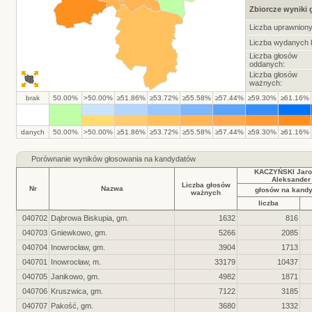
Zbiorcze wyniki
Liczba uprawnion
Liczba wydanych k
Liczba głosów
oddanych:
Liczba głosów
ważnych:
brak
50.00%
>50.00%
≥51.86%
≥53.72%
≥55.58%
≥57.44%
≥59.30%
≥61.16%
danych
50.00%
>50.00%
≥51.86%
≥53.72%
≥55.58%
≥57.44%
≥59.30%
≥61.16%
Porównanie wyników głosowania na kandydatów
KACZYŃSKI Jaro
Aleksander
Liczba głosów
Nr
Nazwa
głosów na kand
ważnych
liczba
040702
Dąbrowa Biskupia, gm.
1632
816
040703
Gniewkowo, gm.
5266
2085
040704
Inowrocław, gm.
3904
1713
040701
Inowrocław, m.
33179
10437
040705
Janikowo, gm.
4982
1871
040706
Kruszwica, gm.
7122
3185
040707
Pakość, gm.
3680
1332