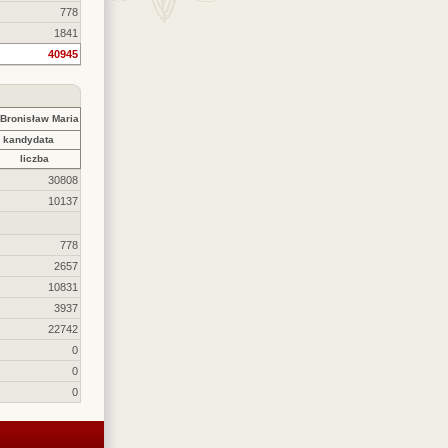
778
1841
40945
ronisław Maria
 kandydata
liczba
30808
10137
778
2657
10831
3937
22742
0
0
0