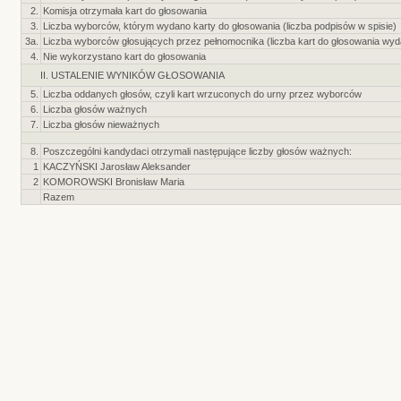
2.
Komisja otrzymała kart do głosowania
3.
Liczba wyborców, którym wydano karty do głosowania (liczba podpisów w spisie)
3a.
Liczba wyborców głosujących przez pełnomocnika (liczba kart do głosowania wy
4.
Nie wykorzystano kart do głosowania
II. USTALENIE WYNIKÓW GŁOSOWANIA
5.
Liczba oddanych głosów, czyli kart wrzuconych do urny przez wyborców
6.
Liczba głosów ważnych
7.
Liczba głosów nieważnych
8.
Poszczególni kandydaci otrzymali następujące liczby głosów ważnych:
1
KACZYŃSKI Jarosław Aleksander
2
KOMOROWSKI Bronisław Maria
Razem