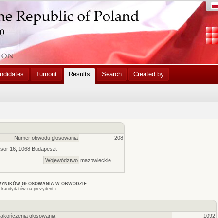
ndidates
Turnout
Results
Search
Created by
Numer obwodu głosowania
208
asor 16, 1068 Budapeszt
Województwo
mazowieckie
WYNIKÓW GŁOSOWANIA W OBWODZIE
 kandydatów na prezydenta
zakończenia głosowania
1092