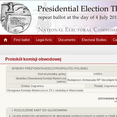
First ballot
Legal Acts
Documents
Electoral Bodies
Ca
Protokół komisji obwodowej
WYBORY PREZYDENTA RZECZYPOSPOLITEJ POLSKIEJ
Kod terytorialny gminy
149901
Siedziba Obwodowej Komisji Wyborczej
Budapeszt, Ambasada RP Varosligeti f
(adres)
Gmina
Zagranica
Powiat
Zagranica
Okręgowa Komisja Wyborcza nr 23 z siedzibą w Warszawie
ZESTAWIENIE 
na
I. ROZLICZENIE KART DO GŁOSOWANIA
1.
Liczba wyborców uprawionych do głosowania (umieszczonych w spisie) w chwili 