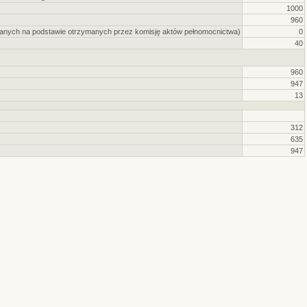
1000
960
danych na podstawie otrzymanych przez komisję aktów pełnomocnictwa)
0
40
960
947
13
312
635
947