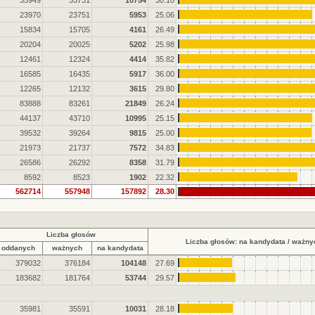
35949
35731
10754
30.10
23970
23751
5953
25.06
15834
15705
4161
26.49
20204
20025
5202
25.98
12461
12324
4414
35.82
16585
16435
5917
36.00
12265
12132
3615
29.80
83888
83261
21849
26.24
44137
43710
10995
25.15
39532
39264
9815
25.00
21973
21737
7572
34.83
26586
26292
8358
31.79
8592
8523
1902
22.32
562714
557948
157892
28.30
Liczba głosów
Liczba głosów: na kandydata / ważny
oddanych
ważnych
na kandydata
379032
376184
104148
27.69
183682
181764
53744
29.57
35981
35591
10031
28.18