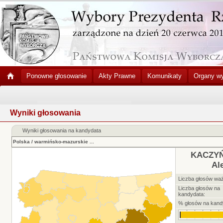
Ponowne głosowanie
Akty Prawne
Komunikaty
Organy w
Wyniki głosowania
Wyniki głosowania na kandydata
Polska
/
warmińsko-mazurskie
...
KACZYŃ
Al
Liczba głosów wa
Liczba głosów na
kandydata:
% głosów na kand