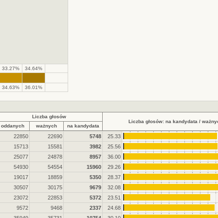
33.27%
34.64%
34.63%
36.01%
Liczba głosów
Liczba głosów: na kandydata / ważny
oddanych
ważnych
na kandydata
22850
22690
5748
25.33
15713
15581
3982
25.56
25077
24878
8957
36.00
54930
54554
15960
29.26
19017
18859
5350
28.37
30507
30175
9679
32.08
23072
22853
5372
23.51
9572
9468
2337
24.68