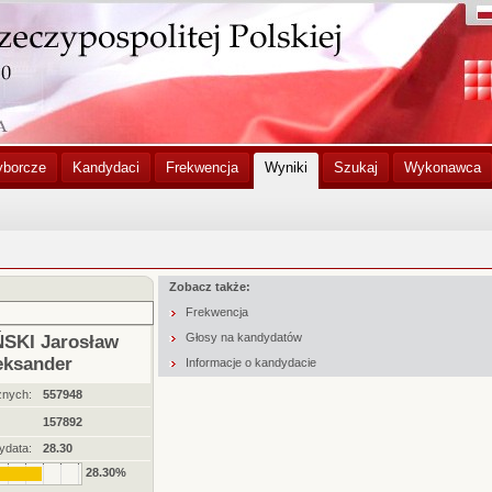
yborcze
Kandydaci
Frekwencja
Wyniki
Szukaj
Wykonawca
Zobacz także:
Frekwencja
Głosy na kandydatów
SKI Jarosław
eksander
Informacje o kandydacie
żnych:
557948
157892
ydata:
28.30
28.30%