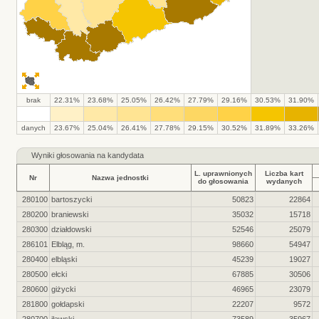
brak
22.31%
23.68%
25.05%
26.42%
27.79%
29.16%
30.53%
31.90%
danych
23.67%
25.04%
26.41%
27.78%
29.15%
30.52%
31.89%
33.26%
Wyniki głosowania na kandydata
L. uprawnionych
Liczba kart
Nr
Nazwa jednostki
do głosowania
wydanych
280100
bartoszycki
50823
22864
280200
braniewski
35032
15718
280300
działdowski
52546
25079
286101
Elbląg, m.
98660
54947
280400
elbląski
45239
19027
280500
ełcki
67885
30506
280600
giżycki
46965
23079
281800
gołdapski
22207
9572