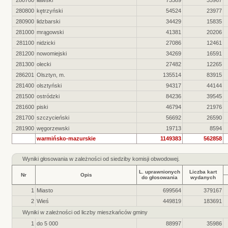
280700
iławski
73589
35967
280800
kętrzyński
54524
23977
280900
lidzbarski
34429
15835
281000
mrągowski
41381
20206
281100
nidzicki
27086
12461
281200
nowomiejski
34269
16591
281300
olecki
27482
12265
286201
Olsztyn, m.
135514
83915
281400
olsztyński
94317
44144
281500
ostródzki
84236
39545
281600
piski
46794
21976
281700
szczycieński
56692
26590
281900
węgorzewski
19713
8594
warmińsko-mazurskie
1149383
562858
Wyniki głosowania w zależności od siedziby komisji obwodowej.
L. uprawnionych
Liczba kart
Nr
Opis
do głosowania
wydanych
1
Miasto
699564
379167
2
Wieś
449819
183691
Wyniki w zależności od liczby mieszkańców gminy
1
do 5 000
88997
35986